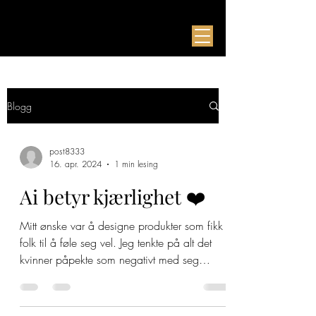
Blogg
post8333
16. apr. 2024
1 min lesing
Ai betyr kjærlighet ❤️
Mitt ønske var å designe produkter som fikk
folk til å føle seg vel. Jeg tenkte på alt det
kvinner påpekte som negativt med seg
selv....