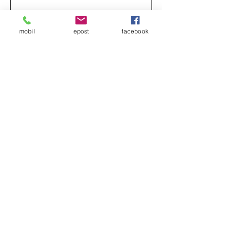
mobil
epost
facebook
Send inn
kami collection as
kirsti.steinnes@gmail.com
+47 928 89 816
kami collection © 2023